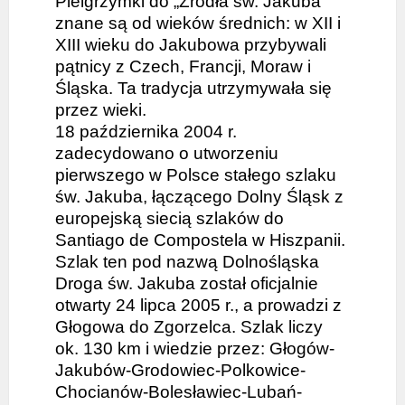
Pielgrzymki do „Źródła św. Jakuba”
znane są od wieków średnich: w XII i
XIII wieku do Jakubowa przybywali
pątnicy z Czech, Francji, Moraw i
Śląska. Ta tradycja utrzymywała się
przez wieki.
18 października 2004 r.
zadecydowano o utworzeniu
pierwszego w Polsce stałego szlaku
św. Jakuba, łączącego Dolny Śląsk z
europejską siecią szlaków do
Santiago de Compostela w Hiszpanii.
Szlak ten pod nazwą Dolnośląska
Droga św. Jakuba został oficjalnie
otwarty 24 lipca 2005 r., a prowadzi z
Głogowa do Zgorzelca. Szlak liczy
ok. 130 km i wiedzie przez: Głogów-
Jakubów-Grodowiec-Polkowice-
Chocianów-Bolesławiec-Lubań-